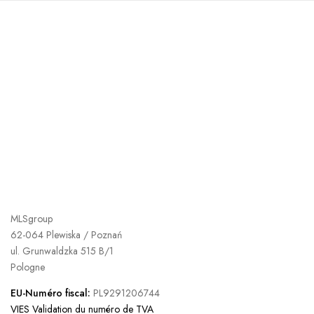
MLSgroup
62-064 Plewiska / Poznań
ul. Grunwaldzka 515 B/1
Pologne
EU-Numéro fiscal:
PL9291206744
VIES Validation du numéro de TVA