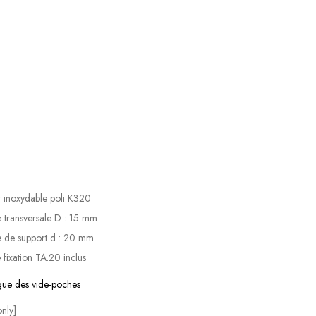
r inoxydable poli K320
e transversale D : 15 mm
e de support d : 20 mm
e fixation TA.20 inclus
ue des vide-poches
nly]