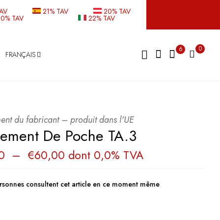
TAV
21% TAV
20% TAV
20% TAV
22% TAV
0
6
FRANÇAIS
ent du fabricant – produit dans l'UE
ement De Poche TA.3
Plage
0
–
€
60,00
dont 0,0% TVA
de
prix :
€55,00
à
rsonnes consultent cet article en ce moment même
€60,00