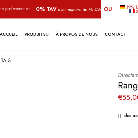
19% 
0% TAV
OU
ts professionnels.
avec numéro de EU TAV
’ACCUEIL
PRODUITS
À PROPOS DE NOUS
CONTACT
 TA.3
Directem
Rang
€
55,0
des pe