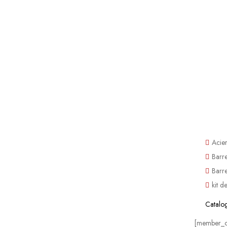
Acie
Barr
Barr
kit d
Catalog
[member_o