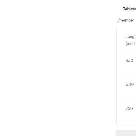
Tablette
[/member_
Long
(mm)
450
600
750