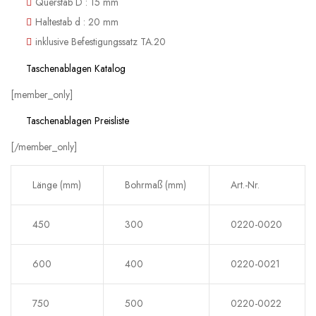
Querstab D : 15 mm
Haltestab d : 20 mm
inklusive Befestigungssatz TA.20
Taschenablagen Katalog
[member_only]
Taschenablagen Preisliste
[/member_only]
Länge (mm)
Bohrmaß (mm)
Art.-Nr.
450
300
0220-0020
600
400
0220-0021
750
500
0220-0022