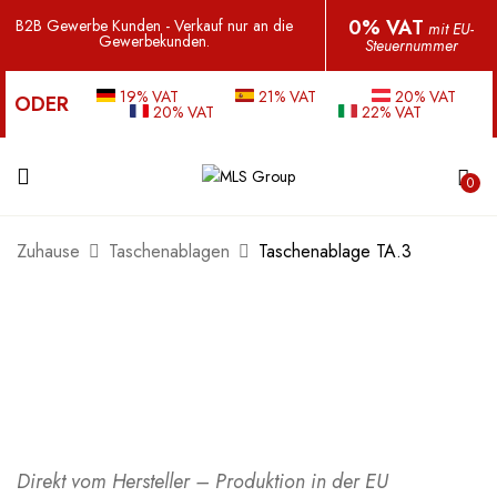
0% VAT
B2B Gewerbe Kunden - Verkauf nur an die
mit EU-
Gewerbekunden.
Steuernummer
19% VAT
21% VAT
20% VAT
ODER
20% VAT
22% VAT
0
Zuhause
Taschenablagen
Taschenablage TA.3
Direkt vom Hersteller – Produktion in der EU