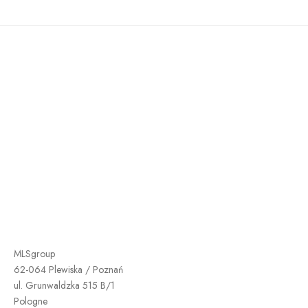
MLSgroup
62-064 Plewiska / Poznań
ul. Grunwaldzka 515 B/1
Pologne