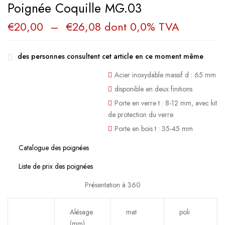
Poignée Coquille MG.03
Plage
€
20,00
–
€
26,08
dont 0,0% TVA
de
prix :
€20,00
à
des personnes consultent cet article en ce moment même
€26,08
Acier inoxydable massif d : 65 mm
disponible en deux finitions
Porte en verre t : 8-12 mm, avec kit
de protection du verre
Porte en bois t : 35-45 mm
Catalogue des poignées
Liste de prix des poignées
Présentation à 360
Alésage
mat
poli
(mm)