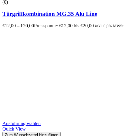
(0)
Türgriffkombination MG.35 Alu Line
€
12,00
–
€
20,00
Preisspanne: €12,00 bis €20,00
inkl. 0,0% MWSt
Ausführung wählen
Quick View
Zum Wunschzettel hinzufügen