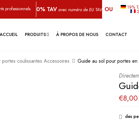
19% 
0% TAV
OU
ts professionnels.
avec numéro de EU TAV
’ACCUEIL
PRODUITS
À PROPOS DE NOUS
CONTACT
r portes coulissantes Accessoires
Guide au sol pour portes en 
Directem
Guid
€
8,00
des pe