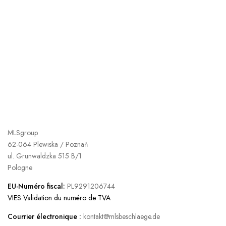
MLSgroup
62-064 Plewiska / Poznań
ul. Grunwaldzka 515 B/1
Pologne
EU-Numéro fiscal:
PL9291206744
VIES Validation du numéro de TVA
Courrier électronique :
kontakt@mlsbeschlaege.de