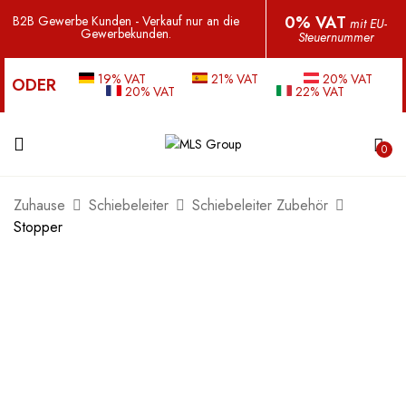
0% VAT
B2B Gewerbe Kunden - Verkauf nur an die
mit EU-
Gewerbekunden.
Steuernummer
19% VAT
21% VAT
20% VAT
ODER
20% VAT
22% VAT
0
Zuhause
Schiebeleiter
Schiebeleiter Zubehör
Stopper