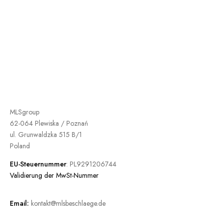
MLSgroup
62-064 Plewiska / Poznań
ul. Grunwaldzka 515 B/1
Poland
EU-Steuernummer
: PL9291206744
Validierung der MwSt-Nummer
Email:
kontakt@mlsbeschlaege.de