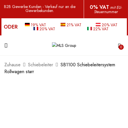
0% VAT
B2B Gewerbe Kunden - Verkauf nur an die
mit EU-
Gewerbekunden.
Steuernummer
19% VAT
21% VAT
20% VAT
ODER
20% VAT
22% VAT
0
Zuhause
Schiebeleiter
SB1100 Schiebeleitersystem
Rollwagen starr