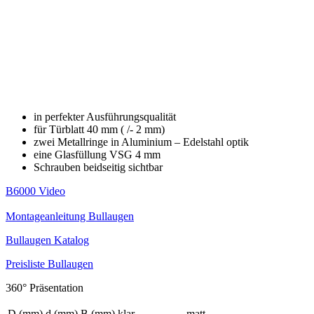
in perfekter Ausführungsqualität
für Türblatt 40 mm ( /- 2 mm)
zwei Metallringe in Aluminium – Edelstahl optik
eine Glasfüllung VSG 4 mm
Schrauben beidseitig sichtbar
B6000 Video
Montageanleitung Bullaugen
Bullaugen Katalog
Preisliste Bullaugen
360° Präsentation
D (mm)
d (mm)
B (mm)
klar
matt