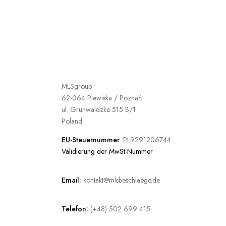
MLSgroup
62-064 Plewiska / Poznań
ul. Grunwaldzka 515 B/1
Poland
EU-Steuernummer
: PL9291206744
Validierung der MwSt-Nummer
Email:
kontakt@mlsbeschlaege.de
Telefon:
(+48) 502 699 415