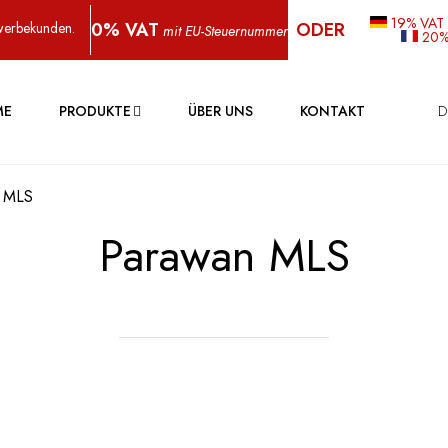
19% VAT
0% VAT
ODER
werbekunden.
mit EU-Steuernummer
20%
ME
PRODUKTE
ÜBER UNS
KONTAKT
D
 MLS
Parawan MLS